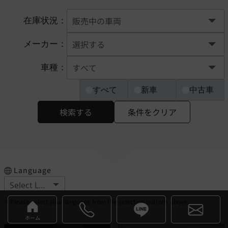
在庫状況：
メーカー：
車種：
すべて
新車
中古車
検索する
条件をクリア
Language
※Please select your language from the selection buttons above.
ホーム