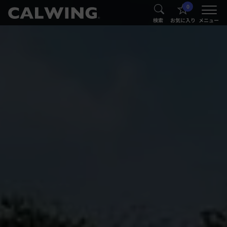
0
®
®
検索
お気に入り
メニュー