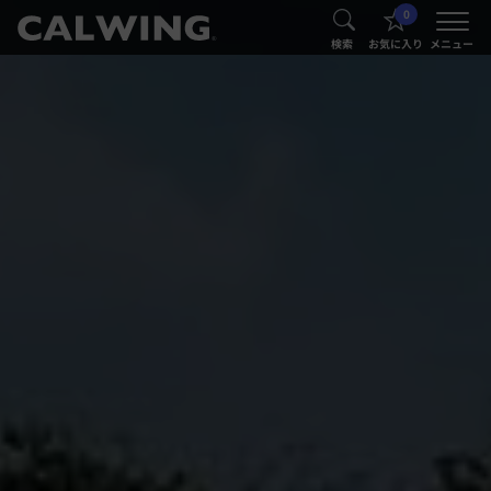
0
®
®
検索
お気に入り
メニュー