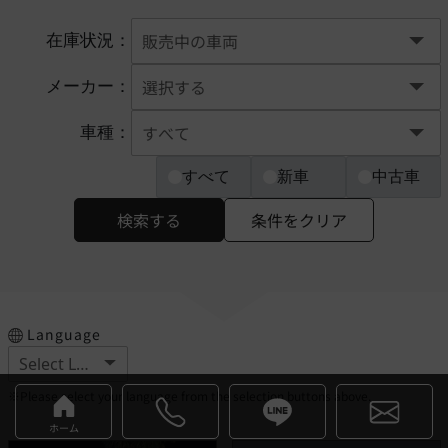
在庫状況：
メーカー：
車種：
すべて
新車
中古車
検索する
条件をクリア
Language
※Please select your language from the selection buttons above.
ホーム