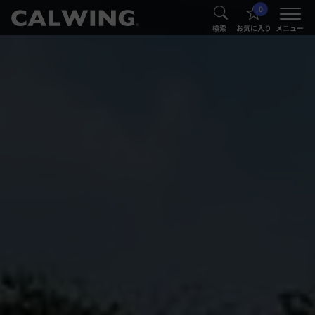
0
®
®
検索
お気に入り
メニュー