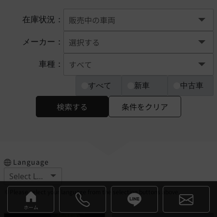
在庫状況：
メーカー：
車種：
すべて
新車
中古車
検索する
条件をクリア
Language
※Please select your language from the selection buttons above.
ホーム