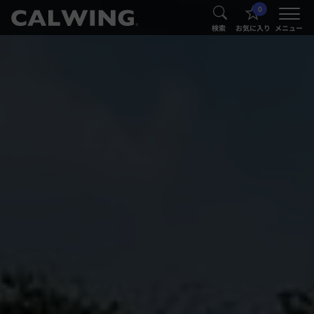
0
®
®
検索
お気に入り
メニュー