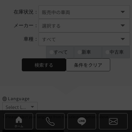
在庫状況：
メーカー：
車種：
すべて
新車
中古車
検索する
条件をクリア
Language
※Please select your language from the selection buttons above.
ホーム