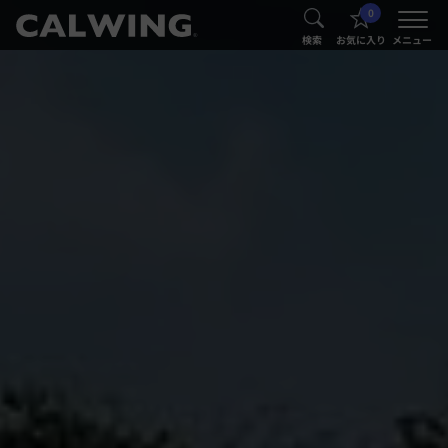
0
®
®
検索
お気に入り
メニュー