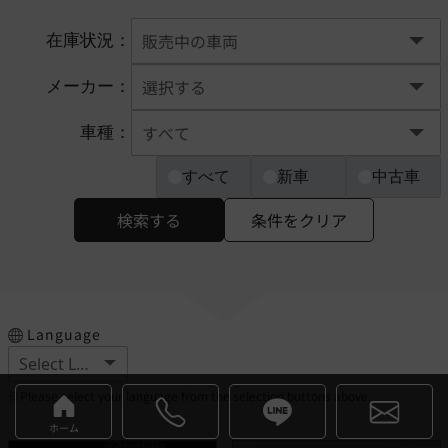
在庫状況：
メーカー：
車種：
すべて
新車
中古車
検索する
条件をクリア
Language
※Please select your language from the selection buttons above.
ホーム