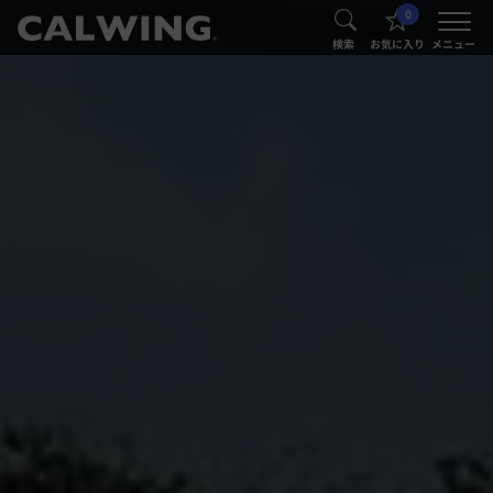
0
®
®
検索
お気に入り
メニュー