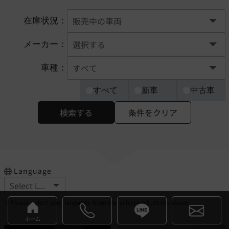
在庫状況：
メーカー：
車種：
すべて
新車
中古車
検索する
条件をクリア
Language
※Please select your language from the selection buttons above.
ホーム