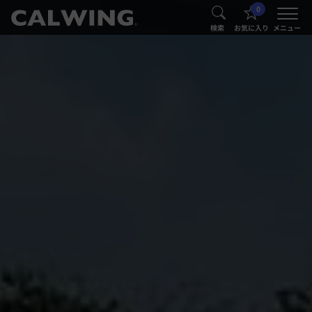
0
®
®
検索
お気に入り
メニュー