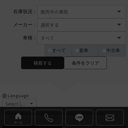
在庫状況：
メーカー：
車種：
すべて
新車
中古車
検索する
条件をクリア
Language
※Please select your language from the selection buttons above.
ホーム