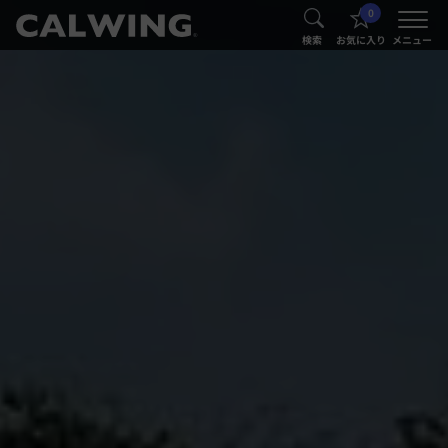
0
®
®
検索
お気に入り
メニュー