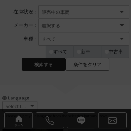
在庫状況：
メーカー：
車種：
すべて
新車
中古車
検索する
条件をクリア
Language
※Please select your language from the selection buttons above.
ホーム