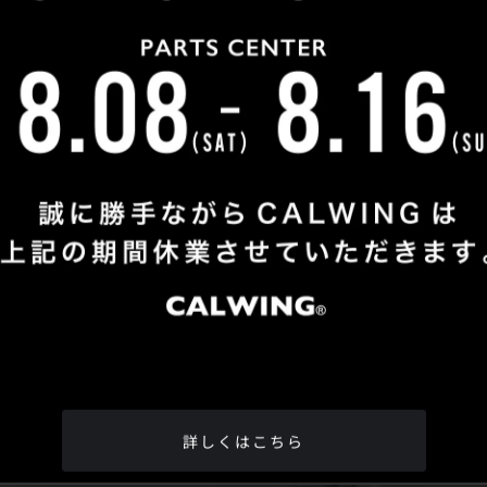
Shop Info
TEL
：
04-2991-7770
FAX
：04-2991-7760
OPEN
：火曜日 - 日曜日：10：00 - 18：00
CLOSE
：月曜日
ADDRESS
：埼玉県所沢市松郷342-6
Google Map
詳しくはこちら