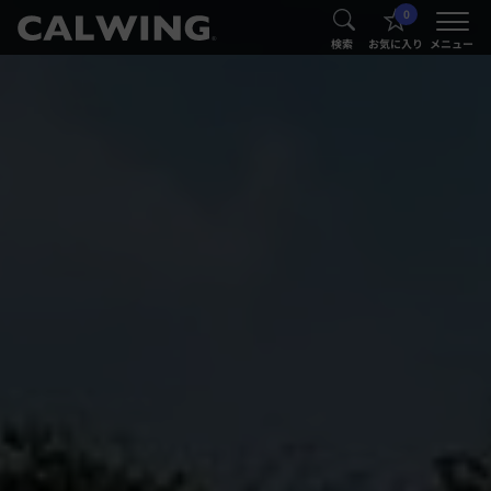
0
®
®
検索
お気に入り
メニュー