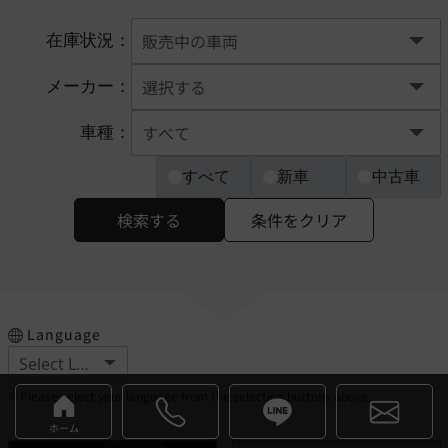
在庫状況：
メーカー：
車種：
すべて
新車
中古車
検索する
条件をクリア
Language
※Please select your language from the selection buttons above.
ホーム