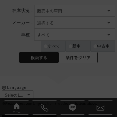
在庫状況：
メーカー：
車種：
すべて
新車
中古車
検索する
条件をクリア
Language
※Please select your language from the selection buttons above.
ホーム