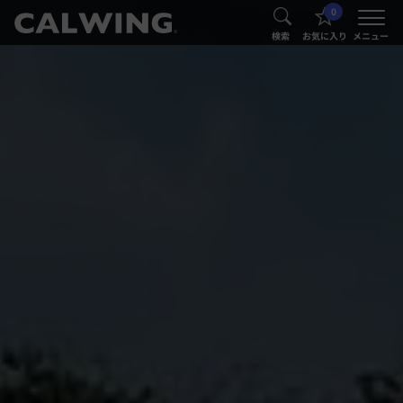
0
®
®
検索
お気に入り
メニュー