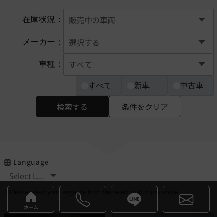
在庫状況：
メーカー：
車種：
すべて
新車
中古車
検索する
条件をクリア
Language
※Please select your language from the selection buttons above.
ホーム