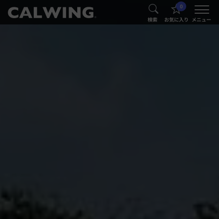
0
®
®
検索
お気に入り
メニュー