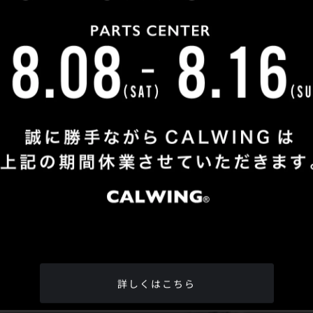
Shop Info
TEL
：
04-2991-7770
FAX
：04-2991-7760
OPEN
：火曜日 - 日曜日：10：00 - 18：00
CLOSE
：月曜日
ADDRESS
：埼玉県所沢市松郷342-6
Google Map
詳しくはこちら