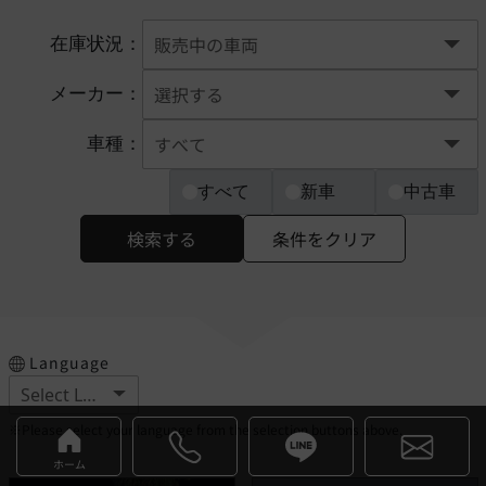
在庫状況：
メーカー：
車種：
すべて
新車
中古車
検索する
条件をクリア
Language
※Please select your language from the selection buttons above.
ホーム