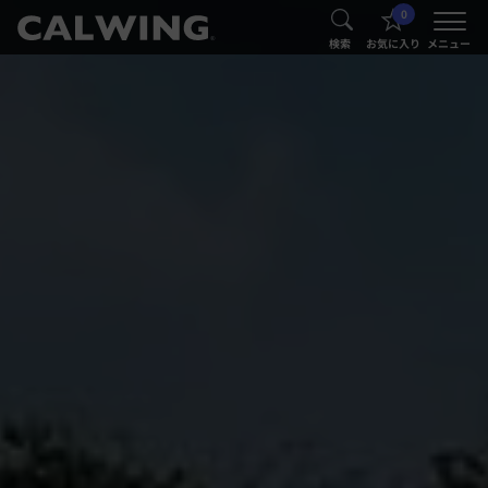
0
®
®
検索
お気に入り
メニュー