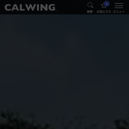
0
®
®
検索
お気に入り
メニュー