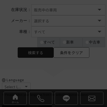
在庫状況：
メーカー：
車種：
すべて
新車
中古車
検索する
条件をクリア
Language
※Please select your language from the selection buttons above.
ホーム