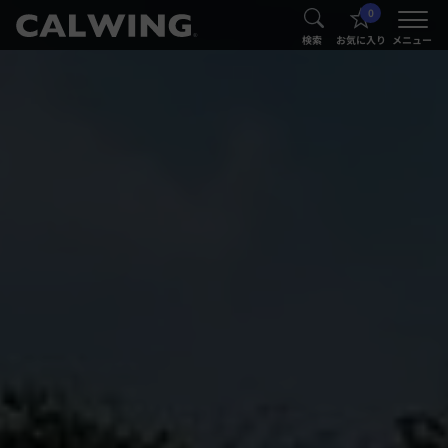
0
®
®
検索
お気に入り
メニュー