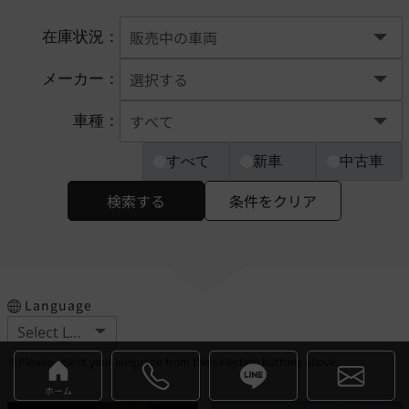
在庫状況：
メーカー：
車種：
すべて
新車
中古車
検索する
条件をクリア
Language
※Please select your language from the selection buttons above.
ホーム