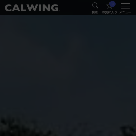
0
®
®
検索
お気に入り
メニュー