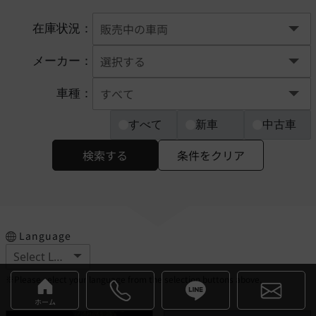
在庫状況：
メーカー：
車種：
すべて
新車
中古車
検索する
条件をクリア
Language
※Please select your language from the selection buttons above.
ホーム