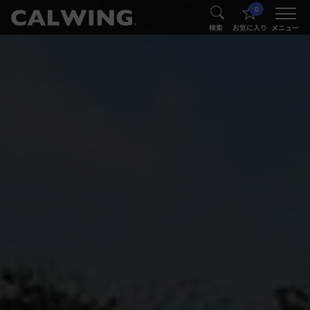
0
®
®
検索
お気に入り
メニュー