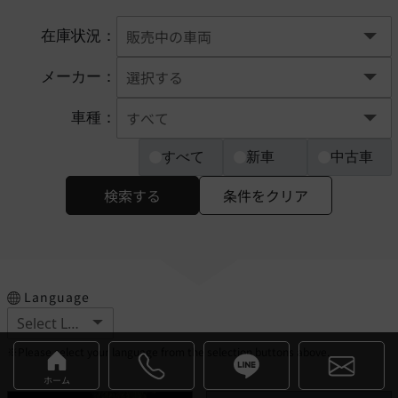
在庫状況：
メーカー：
車種：
すべて
新車
中古車
検索する
条件をクリア
Language
※Please select your language from the selection buttons above.
ホーム