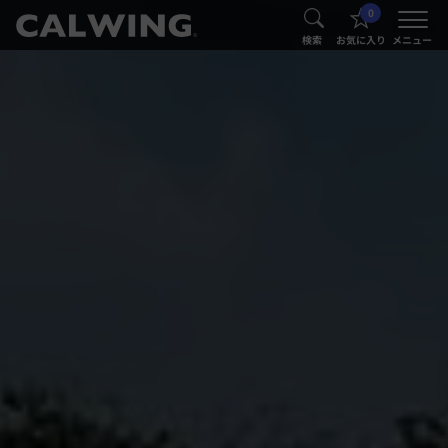
0
®
®
検索
お気に入り
メニュー