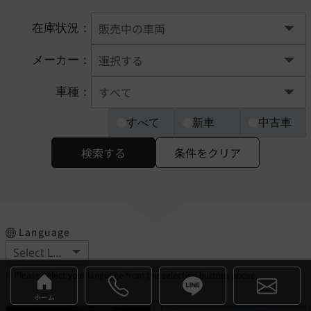
在庫状況：
メーカー：
車種：
すべて
新車
中古車
検索する
条件をクリア
Language
※Please select your language from the selection buttons above.
ホーム