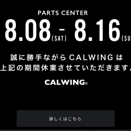
Shop Info
TEL
：
04-2991-7770
FAX
：04-2991-7760
OPEN
：火曜日 - 日曜日：10：00 - 18：00
CLOSE
：月曜日
ADDRESS
：埼玉県所沢市松郷342-6
Google Map
詳しくはこちら