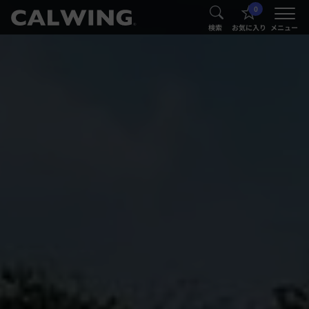
0
®
®
検索
お気に入り
メニュー