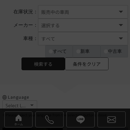
在庫状況：
メーカー：
車種：
すべて
新車
中古車
検索する
条件をクリア
Language
※Please select your language from the selection buttons above.
ホーム