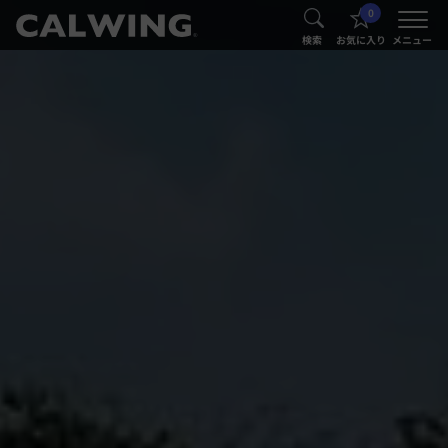
0
®
®
検索
お気に入り
メニュー