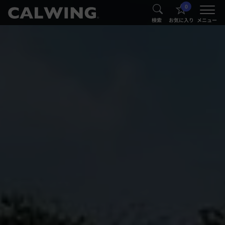
0
®
®
検索
お気に入り
メニュー