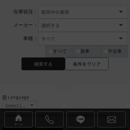
在庫状況：
メーカー：
車種：
すべて
新車
中古車
検索する
条件をクリア
Language
※Please select your language from the selection buttons above.
ホーム