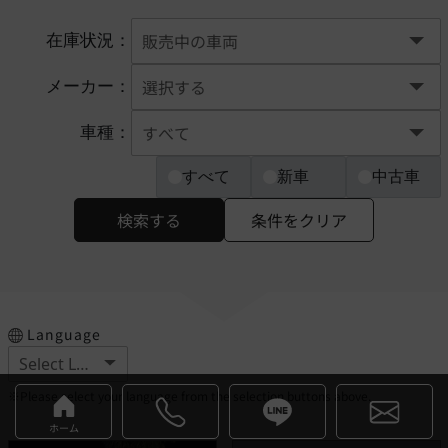
在庫状況：
メーカー：
車種：
すべて
新車
中古車
検索する
条件をクリア
Language
※Please select your language from the selection buttons above.
ホーム