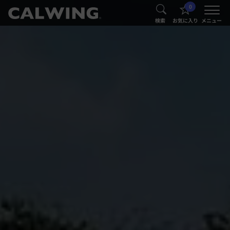
0
®
®
検索
お気に入り
メニュー