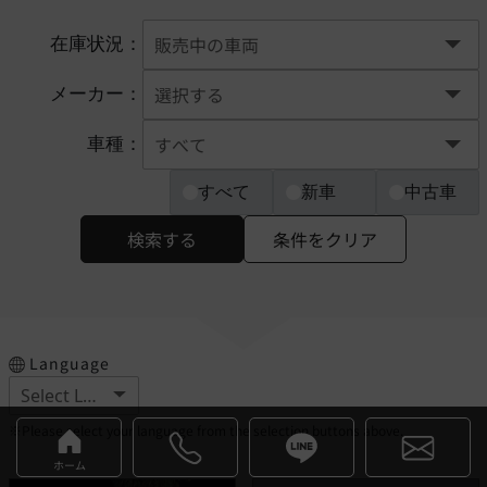
在庫状況：
メーカー：
車種：
すべて
新車
中古車
検索する
条件をクリア
Language
※Please select your language from the selection buttons above.
ホーム