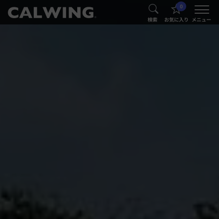
0
®
®
検索
お気に入り
メニュー