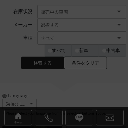
在庫状況：
メーカー：
車種：
すべて
新車
中古車
検索する
条件をクリア
Language
※Please select your language from the selection buttons above.
ホーム