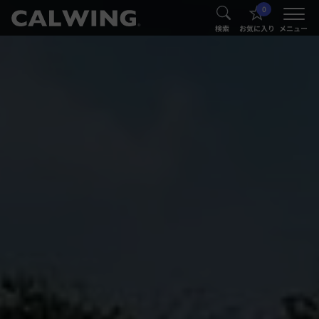
0
®
®
検索
お気に入り
メニュー