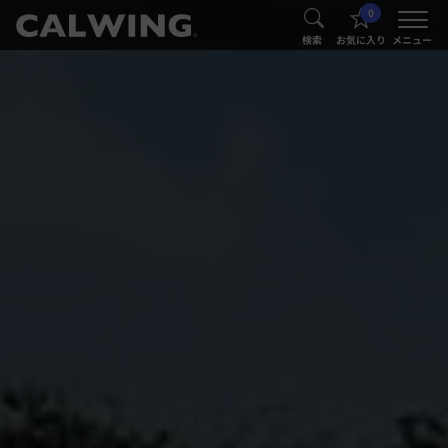
0
®
®
検索
お気に入り
メニュー