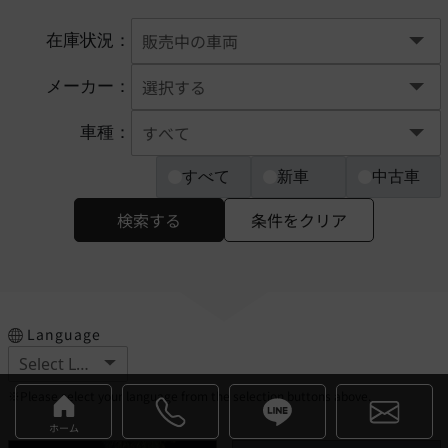
在庫状況：
メーカー：
車種：
すべて
新車
中古車
検索する
条件をクリア
Language
※Please select your language from the selection buttons above.
ホーム