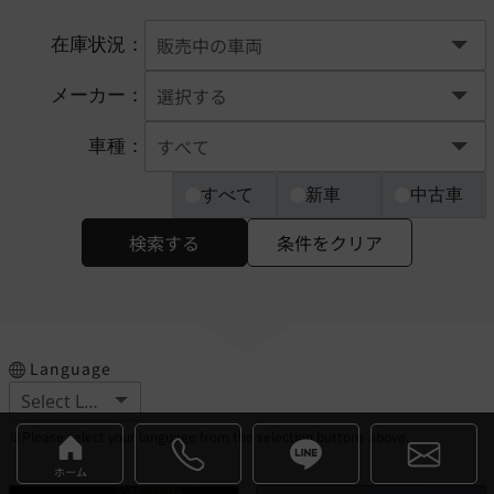
在庫状況：
メーカー：
車種：
すべて
新車
中古車
検索する
条件をクリア
Language
※Please select your language from the selection buttons above.
ホーム