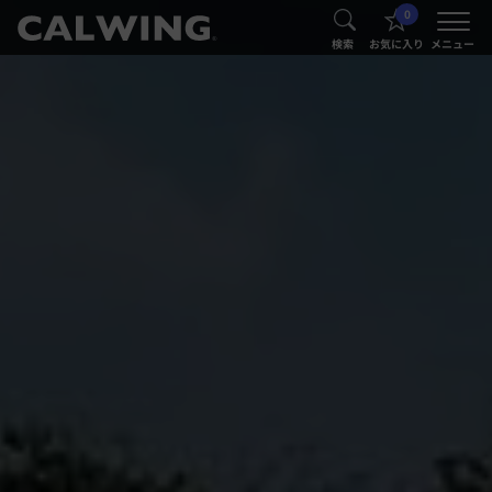
0
®
®
検索
お気に入り
メニュー