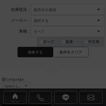
在庫状況：
メーカー：
車種：
すべて
新車
中古車
検索する
条件をクリア
Language
※Please select your language from the selection buttons above.
ホーム