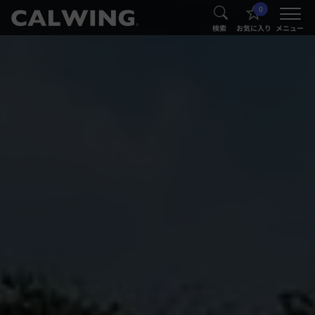
0
®
®
検索
お気に入り
メニュー