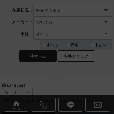
在庫状況：
メーカー：
車種：
すべて
新車
中古車
検索する
条件をクリア
Language
※Please select your language from the selection buttons above.
ホーム