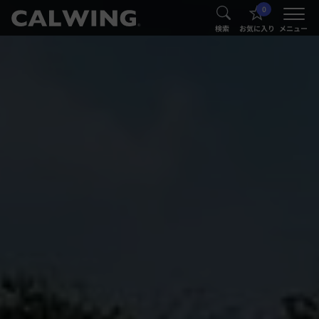
0
®
®
検索
お気に入り
メニュー