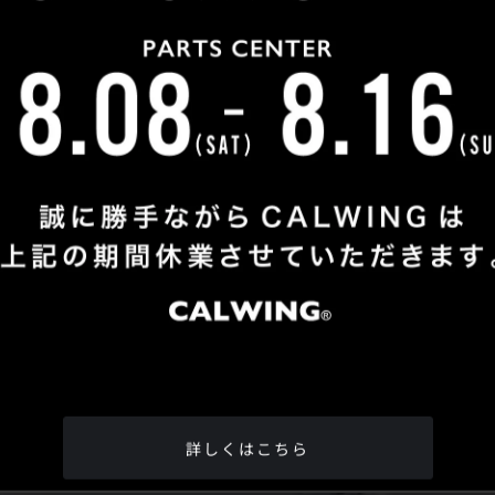
Shop Info
TEL
：
04-2991-7770
FAX
：04-2991-7760
OPEN
：火曜日 - 日曜日：10：00 - 18：00
CLOSE
：月曜日
ADDRESS
：埼玉県所沢市松郷342-6
Google Map
詳しくはこちら