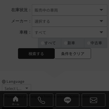
在庫状況：
メーカー：
車種：
すべて
新車
中古車
検索する
条件をクリア
Language
※Please select your language from the selection buttons above.
ホーム