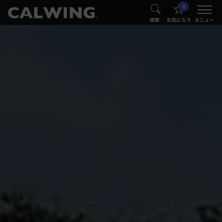
0
®
®
検索
お気に入り
メニュー