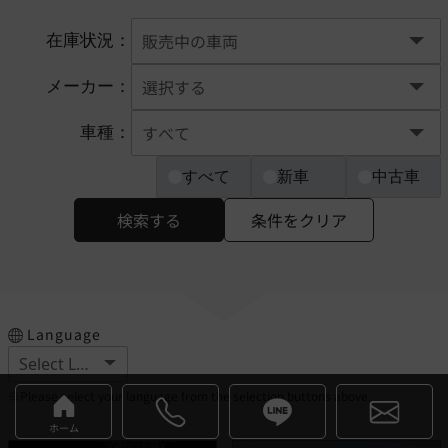
在庫状況：
メーカー：
車種：
すべて
新車
中古車
検索する
条件をクリア
Language
※Please select your language from the selection buttons above.
ホーム