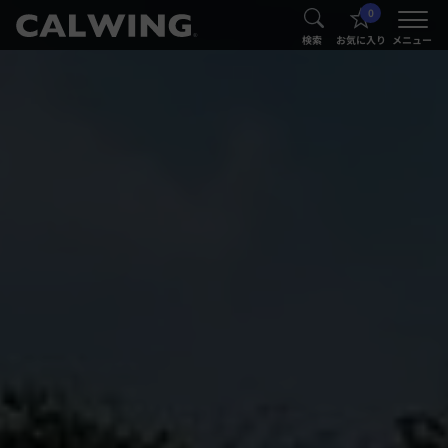
0
®
®
検索
お気に入り
メニュー