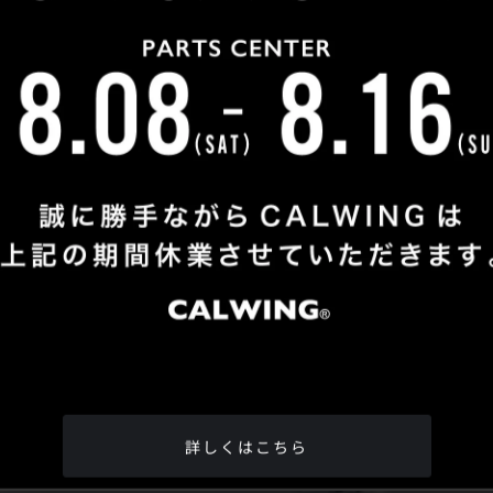
Shop Info
TEL
：
04-2991-7770
FAX
：04-2991-7760
OPEN
：火曜日 - 日曜日：10：00 - 18：00
CLOSE
：月曜日
ADDRESS
：埼玉県所沢市松郷342-6
Google Map
詳しくはこちら