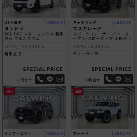
USトヨタ
キャデラック
お気に入り
お気に入り
タンドラ
エスカレード
TRD PRO クルーマックス 新車
スポーツ 1オーナー パワーオ
並行 フルカスタム
ープン/クローズドア 正規ディ
ーラー車
2019y /
32,715km
2025y /
6,130km
新車並行
ディーラー車
SPECIAL PRICE
SPECIAL PRICE
お問合せ
お問合せ
NEW
NEW
インフィニティ
フォード
お気に入り
お気に入り