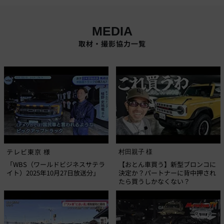
MEDIA
取材・撮影協力一覧
テレビ東京 様
村田親子 様
「WBS（ワールドビジネスサテラ
【おとん車買う】新型ブロンコに
イト）2025年10月27日放送分」
決定か？パートナーに背中押され
たら買うしかなくない？