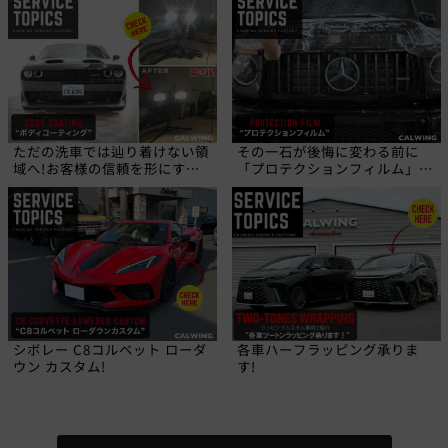
ただの洗車では辿り着けない領
その一石が後悔に変わる前に
域へ!お客様の信頼を形にす
「プロテクションフィルム」と
る、職人の技!
いう選択を!
シボレー C8コルベット ローダ
各車ハーフラッピング承りま
ウン カスタム!
す!