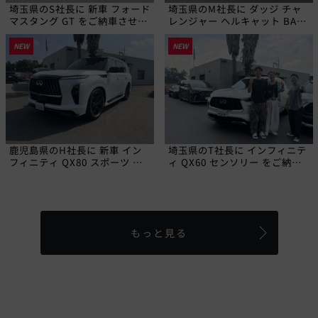
埼玉県のS社長に 新車 フォード
埼玉県のM社長に ダッジ チャ
マスタング GT をご納車させて
レンジャー ヘルキャット BAD
いただきました!
SPEED LAデモカー をご納車さ
せていただきました!
NEW
NEW
鹿児島県のH社長に 新車 イン
埼玉県のT社長に インフィニテ
フィニティ QX80 スポーツ を
ィ QX60 センソリー をご納車
ご納車させていただきました!
させていただきました!
もっと見る