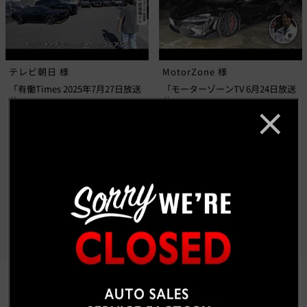
テレビ朝日 様
MotorZone 様
「有働Times 2025年7月27日放送
「モーターゾーンTV 6月24日放送
分」
分」
もっと見る
CUSTOM CAR GALLERY