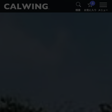
0
®
®
検索
お気に入り
メニュー