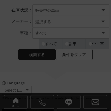
在庫状況：
メーカー：
車種：
すべて
新車
中古車
検索する
条件をクリア
Language
※Please select your language from the selection buttons above.
ホーム