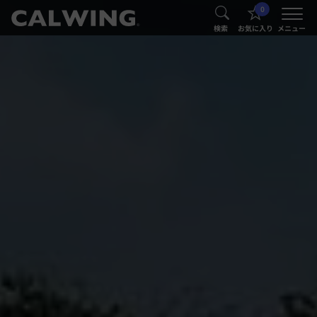
0
®
®
検索
お気に入り
メニュー