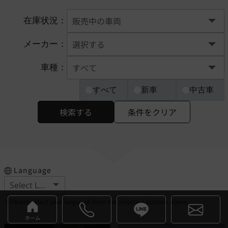
在庫状況：
メーカー：
車種：
すべて
新車
中古車
検索する
条件をクリア
Language
※Please select your language from the selection buttons above.
ホーム