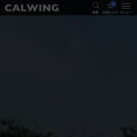
0
®
®
検索
お気に入り
メニュー