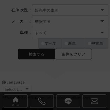
在庫状況：
メーカー：
車種：
すべて
新車
中古車
検索する
条件をクリア
Language
※Please select your language from the selection buttons above.
ホーム