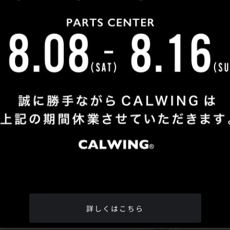
Shop Info
TEL
：
04-2991-7770
FAX
：04-2991-7760
OPEN
：火曜日 - 日曜日：10：00 - 18：00
CLOSE
：月曜日
ADDRESS
：埼玉県所沢市松郷342-6
Google Map
詳しくはこちら