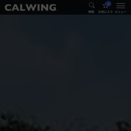
0
®
®
検索
お気に入り
メニュー