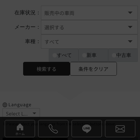
在庫状況：
メーカー：
車種：
すべて
新車
中古車
検索する
条件をクリア
Language
※Please select your language from the selection buttons above.
ホーム