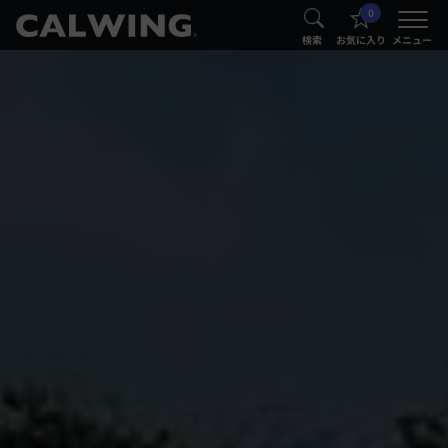
0
®
®
検索
お気に入り
メニュー