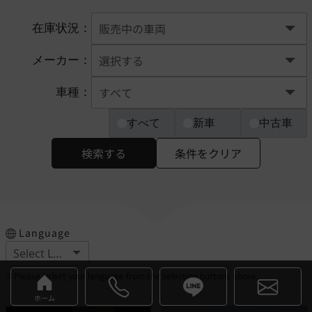
在庫状況：
メーカー：
車種：
すべて
新車
中古車
検索する
条件をクリア
Language
※Please select your language from the selection buttons above.
ホーム