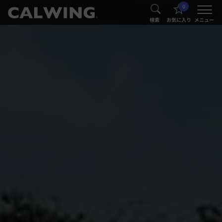
0
®
®
検索
お気に入り
メニュー