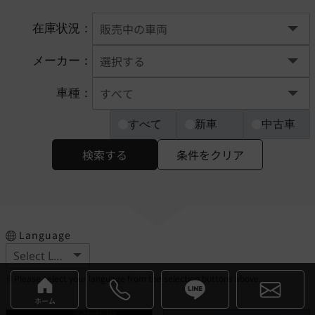
在庫状況：
メーカー：
車種：
すべて
新車
中古車
検索する
条件をクリア
Language
※Please select your language from the selection buttons above.
ホーム