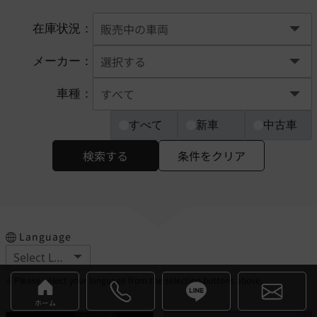
在庫状況：
メーカー：
車種：
すべて
新車
中古車
検索する
条件をクリア
Language
※Please select your language from the selection buttons above.
ホーム