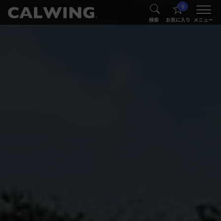
0
®
®
検索
お気に入り
メニュー