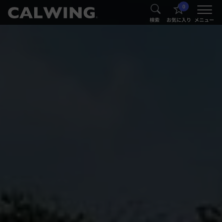
0
®
®
検索
お気に入り
メニュー