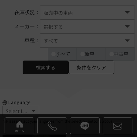
在庫状況：
メーカー：
車種：
すべて
新車
中古車
検索する
条件をクリア
Language
※Please select your language from the selection buttons above.
ホーム