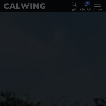
0
®
®
検索
お気に入り
メニュー