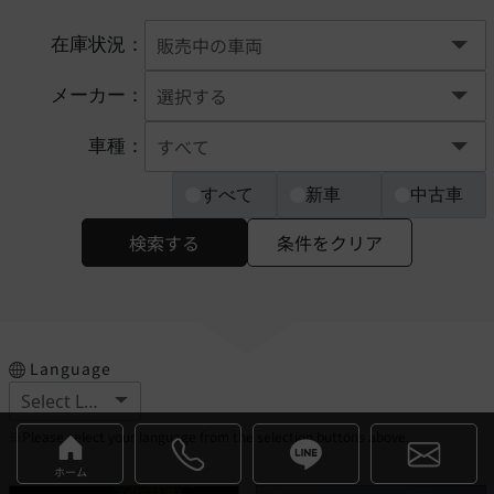
在庫状況：
メーカー：
車種：
すべて
新車
中古車
検索する
条件をクリア
Language
※Please select your language from the selection buttons above.
ホーム