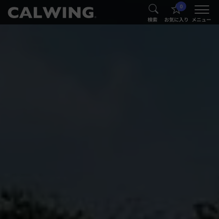
0
®
®
検索
お気に入り
メニュー