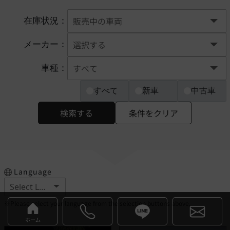
在庫状況：
メーカー：
車種：
すべて
新車
中古車
検索する
条件をクリア
Language
※Please select your language from the selection buttons above.
ホーム