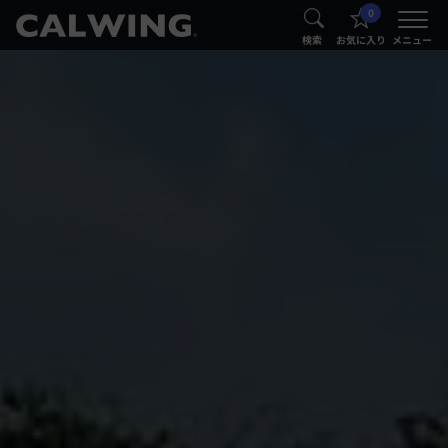
0
®
®
検索
お気に入り
メニュー