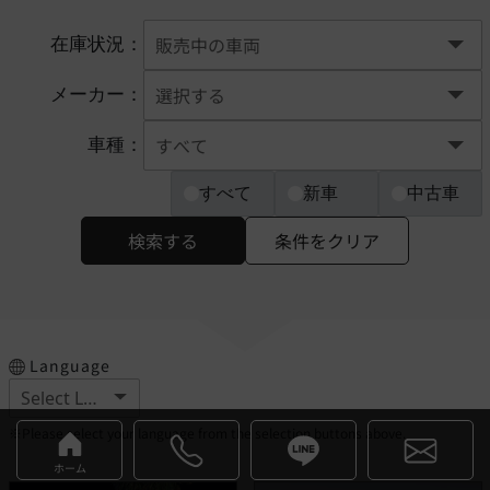
在庫状況：
メーカー：
車種：
すべて
新車
中古車
検索する
条件をクリア
Language
※Please select your language from the selection buttons above.
ホーム