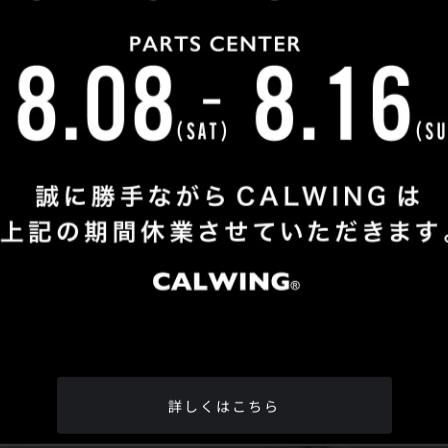
Shop Info
TEL
：
04-2991-7770
FAX
：04-2991-7760
OPEN
：火曜日 - 日曜日：10：00 - 18：00
CLOSE
：月曜日
ADDRESS
：埼玉県所沢市松郷342-6
Google Map
詳しくはこちら