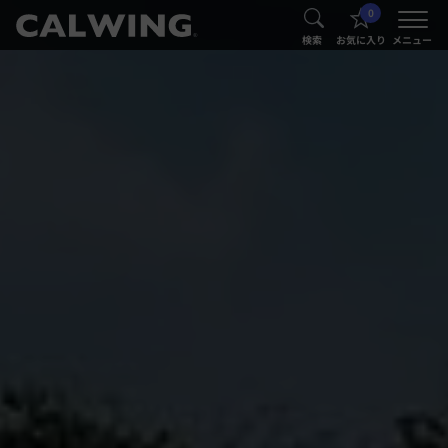
0
®
®
検索
お気に入り
メニュー