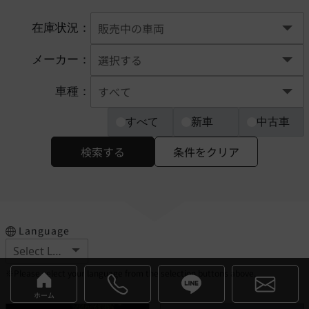
在庫状況：
メーカー：
車種：
すべて
新車
中古車
検索する
条件をクリア
Language
※Please select your language from the selection buttons above.
ホーム