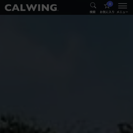
0
®
®
検索
お気に入り
メニュー