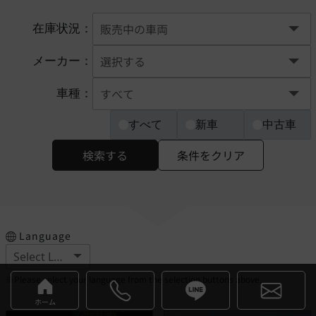
在庫状況：
メーカー：
車種：
すべて
新車
中古車
検索する
条件をクリア
Language
※Please select your language from the selection buttons above.
ホーム